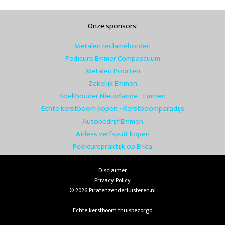
Onze sponsors:
Metalen reclameborden
Pedicure Emmer Compascuum
Metalen Poorten
Zakelijk Emmen
Boekhouder Nieuwlande - Emmen
Echte kerstboom kopen - Kerstboomparadijs
Autobedrijf Emmen
Airless verfspuit kopen
Pedicurepraktijk op Erica
Disclaimer
Privacy Policy
© 2026 Piratenzenderluisteren.nl
Echte kerstboom thuisbezorgd